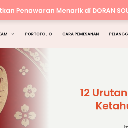
atkan Penawaran Menarik di DORAN SO
KAMI
PORTOFOLIO
CARA PEMESANAN
PELANG
12 Urutan
Ketah
b