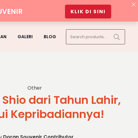
UVENIR
KLIK DI SINI
Search
GAN
GALERI
BLOG
for:
Other
 Shio dari Tahun Lahir,
ui Kepribadiannya!
y
Doran Souvenir Contributor