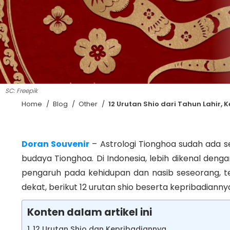
SC: Freepik
Home
/
Blog
/
Other
/
12 Urutan Shio dari Tahun Lahir, 
Doran Souvenir
– Astrologi Tionghoa sudah ada s
budaya Tionghoa. Di Indonesia, lebih dikenal den
pengaruh pada kehidupan dan nasib seseorang, t
dekat, berikut 12 urutan shio beserta kepribadianny
Konten dalam artikel ini
12 Urutan Shio dan Kepribadiannya