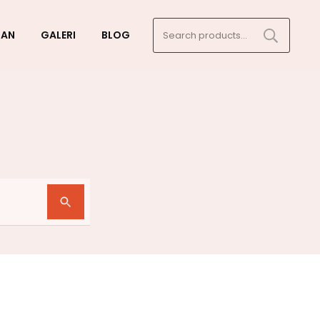
Search
GAN
GALERI
BLOG
for: