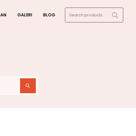
Search
GAN
GALERI
BLOG
for: