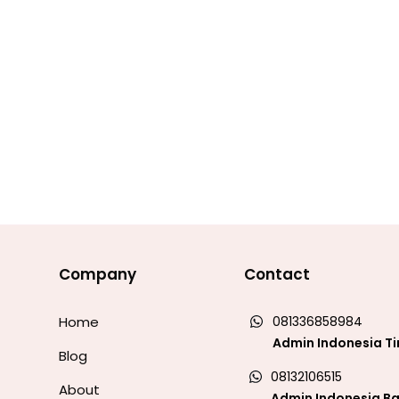
Company
Contact
Home
081336858984
Admin Indonesia T
Blog
08132106515
About
Admin Indonesia Ba