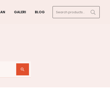
Search
GAN
GALERI
BLOG
for:
n