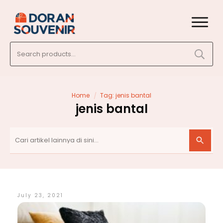
Search
for:
/
Home
Tag: jenis bantal
jenis bantal
July 23, 2021