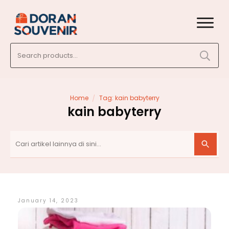
Search
for:
/
Home
Tag: kain babyterry
kain babyterry
January 14, 2023