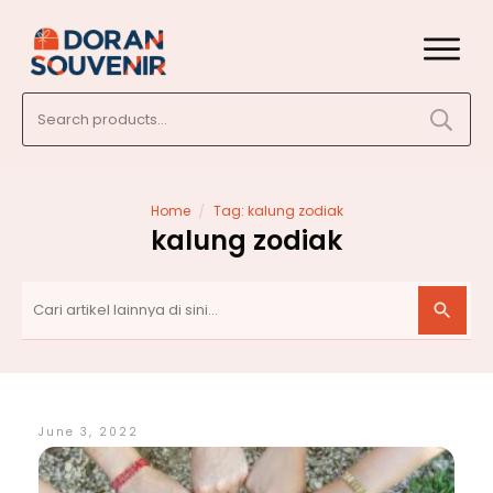
Search
for:
/
Home
Tag: kalung zodiak
kalung zodiak
June 3, 2022