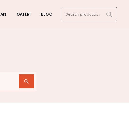
Search
GAN
GALERI
BLOG
for: