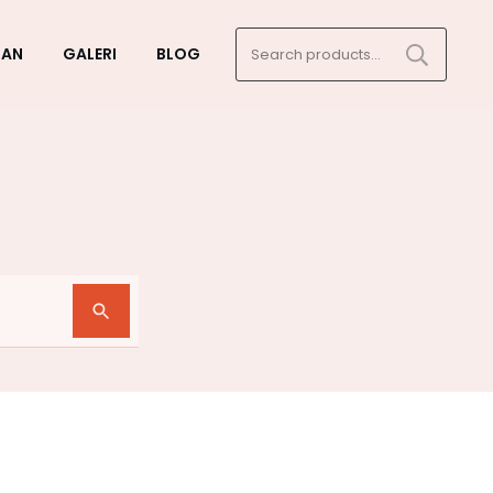
Search
GAN
GALERI
BLOG
for: