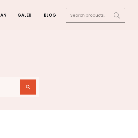
Search
GAN
GALERI
BLOG
for: