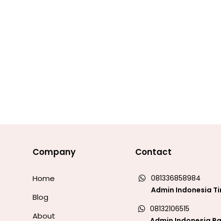
Company
Contact
Home
081336858984
Admin Indonesia T
Blog
08132106515
About
Admin Indonesia Ba