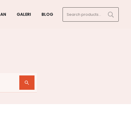
Search
GAN
GALERI
BLOG
for: