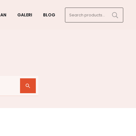
Search
GAN
GALERI
BLOG
for: