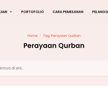
KAMI
PORTOFOLIO
CARA PEMESANAN
PELANG
Home
/
Tag: Perayaan Qurban
Perayaan Qurban