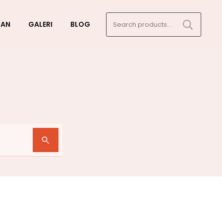
Search
GAN
GALERI
BLOG
for: