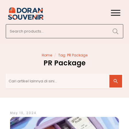
Search
for:
/
Home
Tag: PR Package
PR Package
May 10, 2024