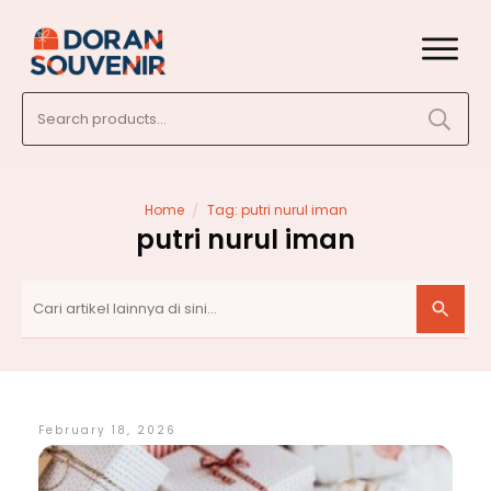
Search
for:
/
Home
Tag: putri nurul iman
putri nurul iman
February 18, 2026