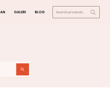
Search
GAN
GALERI
BLOG
for: