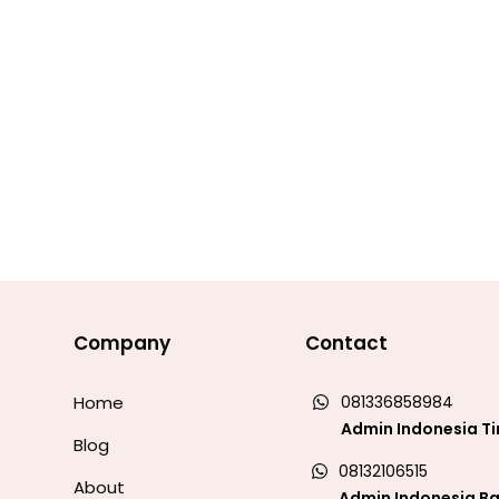
Company
Contact
Home
081336858984
Admin Indonesia T
Blog
08132106515
About
Admin Indonesia Ba