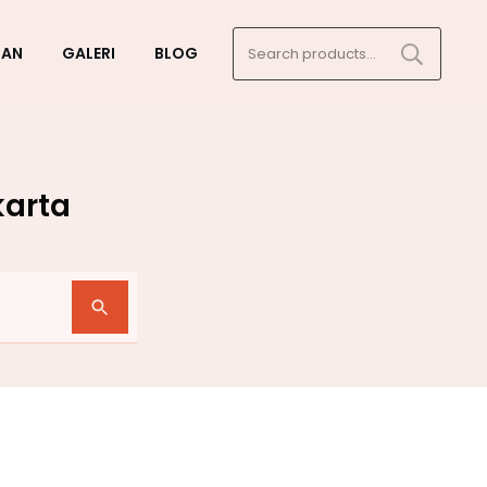
Search
GAN
GALERI
BLOG
for:
karta