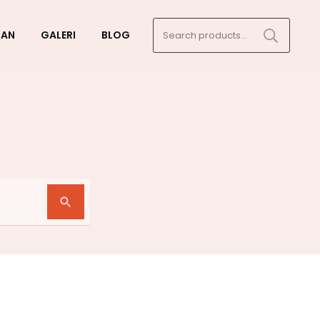
Search
GAN
GALERI
BLOG
for: