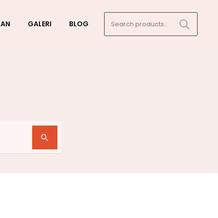
Search
GAN
GALERI
BLOG
for: