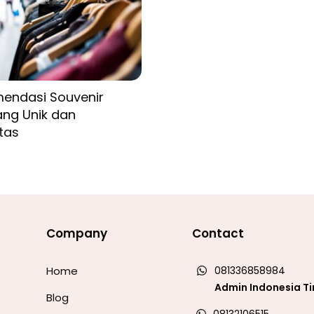
endasi Souvenir
ang Unik dan
itas
Company
Contact
Home
081336858984
Admin Indonesia T
Blog