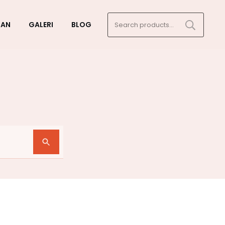
Search
GAN
GALERI
BLOG
for: