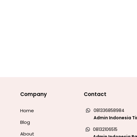
Company
Contact
Home
081336858984
Admin Indonesia T
Blog
08132106515
About
Admin Indonesia Ba