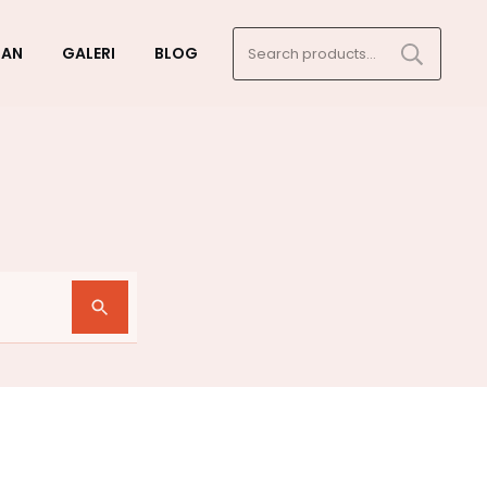
Search
GAN
GALERI
BLOG
for: