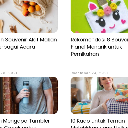
h Souvenir Alat Makan
Rekomendasi 8 Souven
erbagai Acara
Flanel Menarik untuk
Pernikahan
28, 2021
December 23, 2021
an Mengapa Tumbler
10 Kado untuk Teman
ss Cocok untuk
Melahirkan yang Unik 