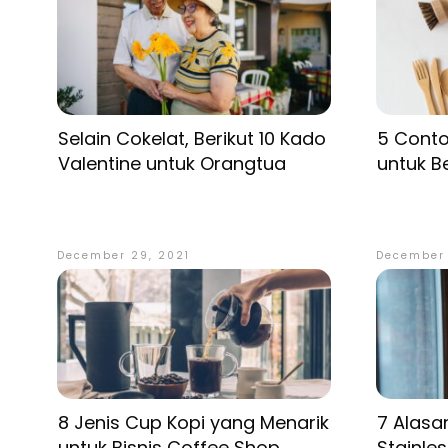
Selain Cokelat, Berikut 10 Kado
5 Conto
Valentine untuk Orangtua
untuk B
December 29, 2021
December 
8 Jenis Cup Kopi yang Menarik
7 Alas
untuk Bisnis Coffee Shop
Stainle