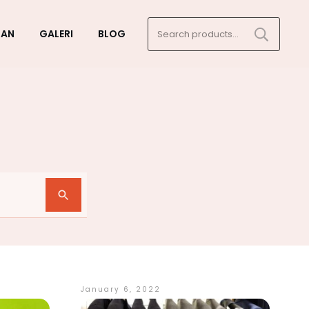
Search
GAN
GALERI
BLOG
for:
January 6, 2022