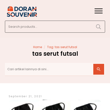
Search
for:
/
Home
Tag: tas serut futsal
tas serut futsal
September 21, 2021