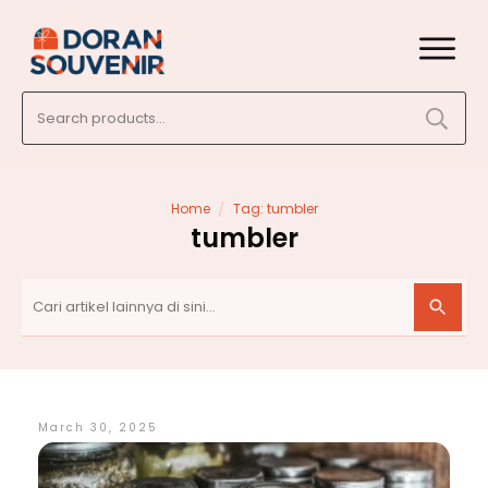
Search
for:
/
Home
Tag: tumbler
tumbler
March 30, 2025