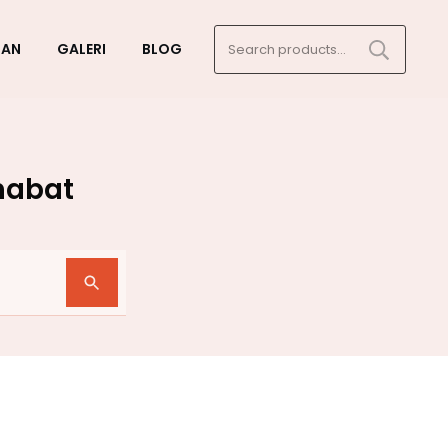
Search
GAN
GALERI
BLOG
for:
habat