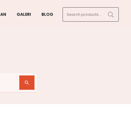
Search
GAN
GALERI
BLOG
for: