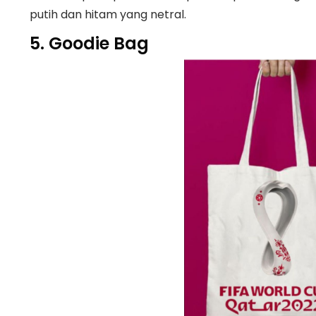
putih dan hitam yang netral.
5. Goodie Bag