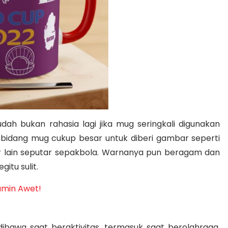
dah bukan rahasia lagi jika mug seringkali digunakan
bidang mug cukup besar untuk diberi gambar seperti
lain seputar sepakbola. Warnanya pun beragam dan
gitu sulit.
amin Awet!
dibawa saat beraktivitas, termasuk saat berolahraga.