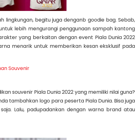
ah lingkungan, begitu juga denganb goodie bag. Sebab,
 untuk lebih mengurangi penggunaan sampah kantong
akter yang berkaitan dengan event Piala Dunia 2022
warna menarik untuk memberikan kesan eksklusif pada
han Souvenir
kan souvenir Piala Dunia 2022 yang memiliki nilai guna?
nda tambahkan logo para peserta Piala Dunia. Bisa juga
saja. Lalu, padupadankan dengan warna brand atau