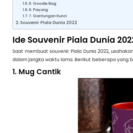
5. Goodie Bag
6. Payung
7. Gantungan Kunci
Souvenir Piala Dunia 2022
Ide Souvenir Piala Dunia 202
Saat membuat souvenir Piala Dunia 2022, usahakan
dalam jangka waktu lama. Berikut beberapa yang 
1. Mug Cantik