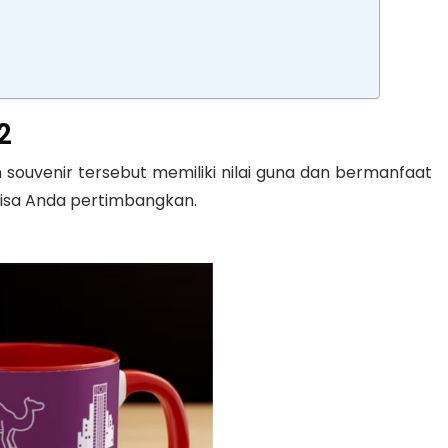
2
 souvenir tersebut memiliki nilai guna dan bermanfaat
bisa Anda pertimbangkan.