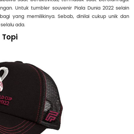
ungan. Untuk tumbler souvenir Piala Dunia 2022 selain
agi yang memilikinya. Sebab, dinilai cukup unik dan
 selalu ada.
 Topi