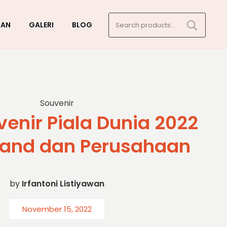
Search
GAN
GALERI
BLOG
for:
Souvenir
venir Piala Dunia 2022
rand dan Perusahaan
by
Irfantoni Listiyawan
November 15, 2022