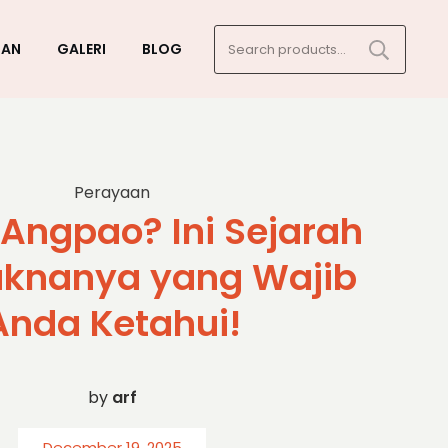
Search
GAN
GALERI
BLOG
for:
Perayaan
 Angpao? Ini Sejarah
knanya yang Wajib
Anda Ketahui!
by
arf
December 19, 2025