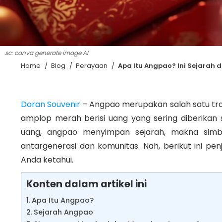
sc: canva generate image AI
Home
/
Blog
/
Perayaan
/
Apa Itu Angpao? Ini Sejarah
Doran Souvenir
– Angpao merupakan salah satu trad
amplop merah berisi uang yang sering diberikan 
uang, angpao menyimpan sejarah, makna simbol
antargenerasi dan komunitas. Nah, berikut ini p
Anda ketahui.
Konten dalam artikel ini
Apa Itu Angpao?
Sejarah Angpao