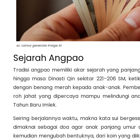
sc: canva generate image AI
Sejarah Angpao
Tradisi angpao memiliki akar sejarah yang panjan
hingga masa Dinasti Qin sekitar 221–206 SM, ket
dengan benang merah kepada anak-anak. Pemberia
roh jahat yang dipercaya mampu melindungi an
Tahun Baru Imlek.
Seiring berjalannya waktu, makna kata sui bergeser
dimaknai sebagai doa agar anak panjang umur da
kemudian mengubah bentuknya, dari koin yang dii