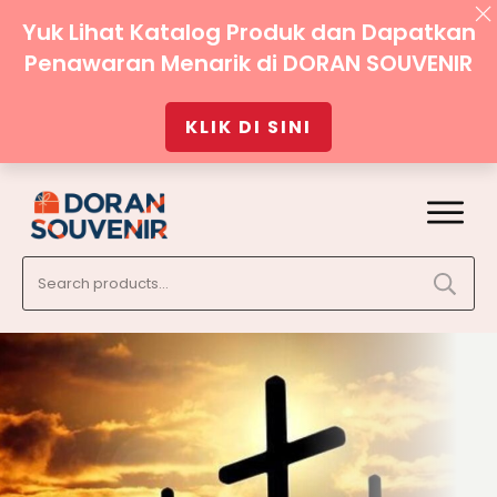
Yuk Lihat Katalog Produk dan Dapatkan
Penawaran Menarik di DORAN SOUVENIR
KLIK DI SINI
Search
for: