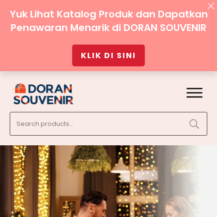
Yuk Lihat Katalog Produk dan Dapatkan
Penawaran Menarik di DORAN SOUVENIR
KLIK DI SINI
Search
for: