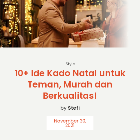
Style
10+ Ide Kado Natal untuk
Teman, Murah dan
Berkualitas!
by
Stefi
November 30,
2021