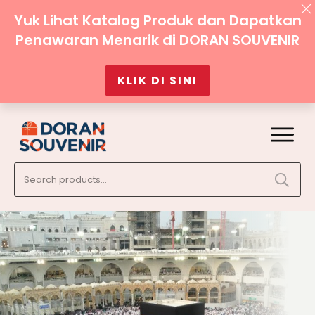
Yuk Lihat Katalog Produk dan Dapatkan
Penawaran Menarik di DORAN SOUVENIR
KLIK DI SINI
Search
for: