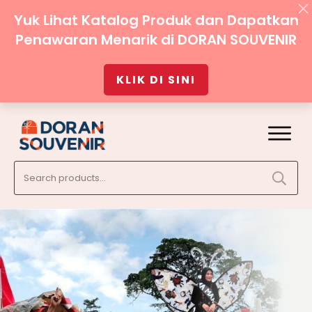
Yuk Lihat Katalog Produk dan Dapatkan
Penawaran Menarik di DORAN SOUVENIR
KLIK DI SINI
Search
for: