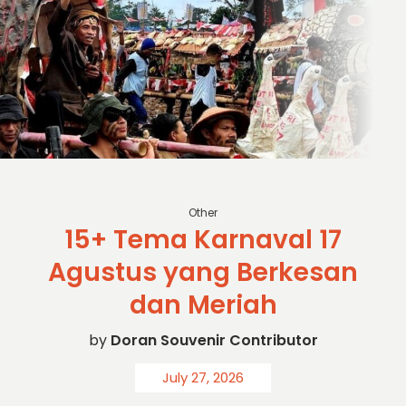
sc: Youtube
Other
15+ Tema Karnaval 17
Agustus yang Berkesan
dan Meriah
by
Doran Souvenir Contributor
July 27, 2026