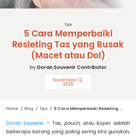
google
Tips
5 Cara Memperbaiki
Resleting Tas yang Rusak
(Macet atau Dol)
by
Doran Souvenir Contributor
November 12,
2025
Home
/
Blog
/
Tips
/
5 Cara Memperbaiki Resleting Tas yang Rusak (Macet atau Dol)
Doran Souvenir
– Tas,
pouch
, atau koper adalah
beberapa barang yang paling sering kita gunakan,