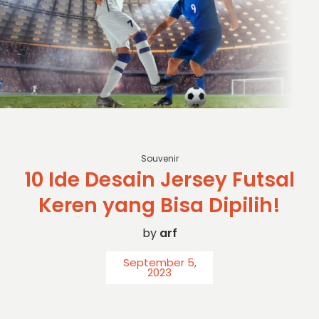
Souvenir
10 Ide Desain Jersey Futsal
Keren yang Bisa Dipilih!
by
arf
September 5,
2023