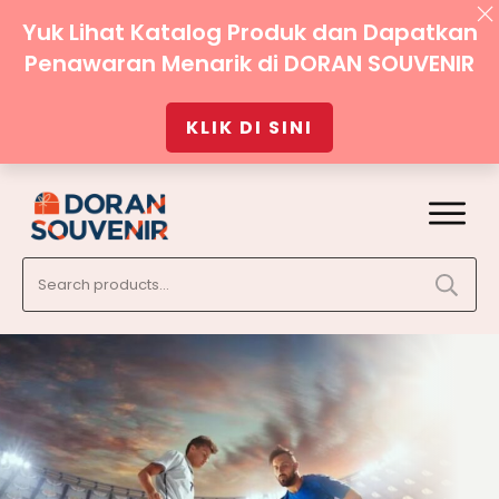
Yuk Lihat Katalog Produk dan Dapatkan
Penawaran Menarik di DORAN SOUVENIR
KLIK DI SINI
Search
for: