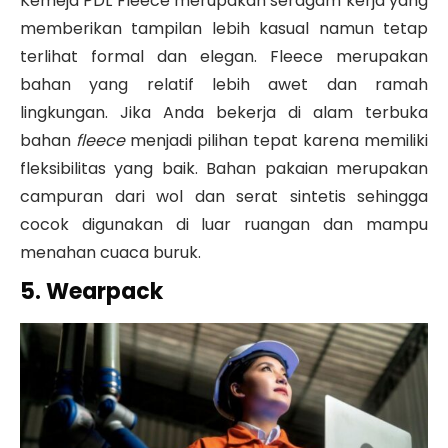
Kemeja PDL Fleece merupakan seragam kerja yang
memberikan tampilan lebih kasual namun tetap
terlihat formal dan elegan. Fleece merupakan
bahan yang relatif lebih awet dan ramah
lingkungan. Jika Anda bekerja di alam terbuka
bahan
fleece
menjadi pilihan tepat karena memiliki
fleksibilitas yang baik. Bahan pakaian merupakan
campuran dari wol dan serat sintetis sehingga
cocok digunakan di luar ruangan dan mampu
menahan cuaca buruk.
5. Wearpack