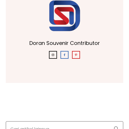
Doran Souvenir Contributor