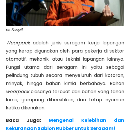
sc: Freepik
Wearpack
adalah jenis seragam kerja lapangan
yang kerap digunakan oleh para pekerja di sektor
otomotif, mekanik, atau teknisi lapangan lainnya.
Fungsi utama dari seragam ini yaitu sebagai
pelindung tubuh secara menyeluruh dari kotoran,
minyak, hingga bahan kimia berbahaya. Bahan
wearpack
biasanya terbuat dari bahan yang tahan
lama, gampang dibersihkan, dan tetap nyaman
ketika dikenakan.
Baca Juga:
Mengenal Kelebihan dan
Kekurangan Sablon Rubber untuk Seragam!