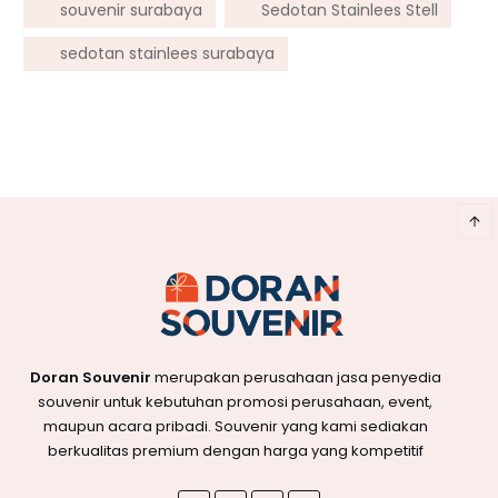
souvenir surabaya
Sedotan Stainlees Stell
sedotan stainlees surabaya
Doran Souvenir
merupakan perusahaan jasa penyedia
souvenir untuk kebutuhan promosi perusahaan, event,
maupun acara pribadi. Souvenir yang kami sediakan
berkualitas premium dengan harga yang kompetitif