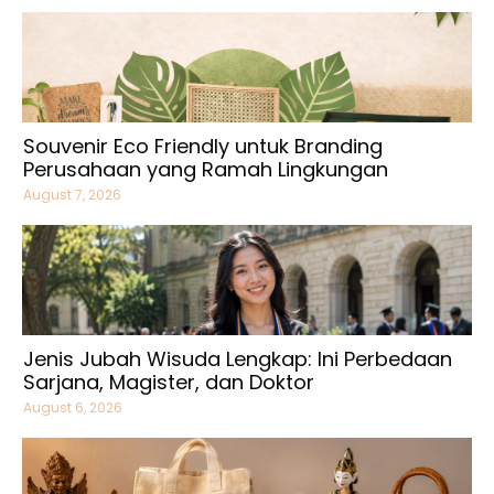
Souvenir Eco Friendly untuk Branding
Perusahaan yang Ramah Lingkungan
August 7, 2026
Jenis Jubah Wisuda Lengkap: Ini Perbedaan
Sarjana, Magister, dan Doktor
August 6, 2026