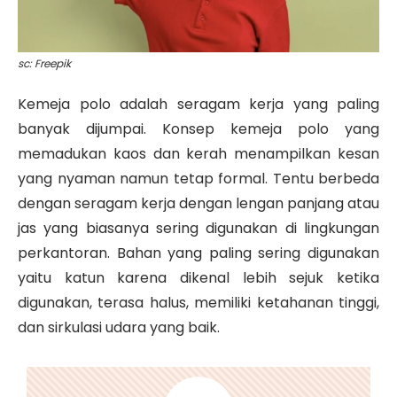
sc: Freepik
Kemeja polo adalah seragam kerja yang paling
banyak dijumpai. Konsep kemeja polo yang
memadukan kaos dan kerah menampilkan kesan
yang nyaman namun tetap formal. Tentu berbeda
dengan seragam kerja dengan lengan panjang atau
jas yang biasanya sering digunakan di lingkungan
perkantoran. Bahan yang paling sering digunakan
yaitu katun karena dikenal lebih sejuk ketika
digunakan, terasa halus, memiliki ketahanan tinggi,
dan sirkulasi udara yang baik.