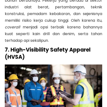
bahan berbahaya. Pekerja yang berada di sektor
industri alat berat, pertambangan, teknik
konstruksi, pemadam kebakaran, dan sejenisnya
memiliki risiko kerja cukup tinggi. Oleh karena itu,
coverall
menjadi opsi terbaik karena bahannya
kuat seperti kain drill dan denim, serta tahan
terhadap api sekalipun.
7. High-Visibility Safety Apparel
(HVSA)