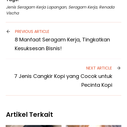
Jenis Seragam Kerja Lapangan
,
Seragam Kerja
,
Renada
Vischa
PREVIOUS ARTICLE
8 Manfaat Seragam Kerja, Tingkatkan
Kesuksesan Bisnis!
NEXT ARTICLE
7 Jenis Cangkir Kopi yang Cocok untuk
Pecinta Kopi
Artikel Terkait