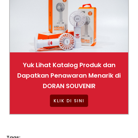
Yuk Lihat Katalog Produk dan
Dapatkan Penawaran Menarik di
DORAN SOUVENIR
KLIK DI SINI
Tags: