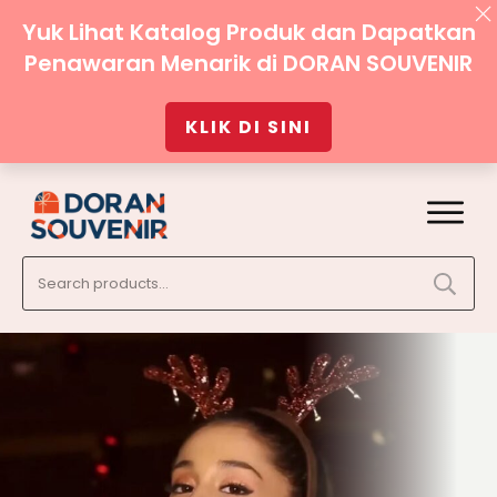
Yuk Lihat Katalog Produk dan Dapatkan
Penawaran Menarik di DORAN SOUVENIR
KLIK DI SINI
Search
for: