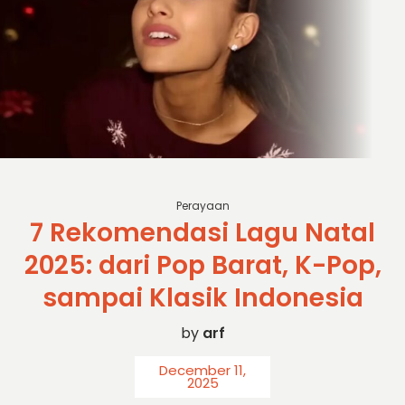
sc: billboard
Perayaan
7 Rekomendasi Lagu Natal
2025: dari Pop Barat, K-Pop,
sampai Klasik Indonesia
by
arf
December 11,
2025