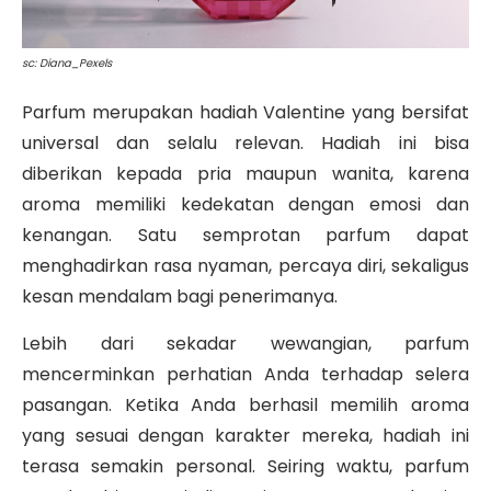
sc: Diana_Pexels
Parfum merupakan hadiah Valentine yang bersifat
universal dan selalu relevan. Hadiah ini bisa
diberikan kepada pria maupun wanita, karena
aroma memiliki kedekatan dengan emosi dan
kenangan. Satu semprotan parfum dapat
menghadirkan rasa nyaman, percaya diri, sekaligus
kesan mendalam bagi penerimanya.
Lebih dari sekadar wewangian, parfum
mencerminkan perhatian Anda terhadap selera
pasangan. Ketika Anda berhasil memilih aroma
yang sesuai dengan karakter mereka, hadiah ini
terasa semakin personal. Seiring waktu, parfum