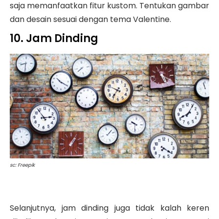
saja memanfaatkan fitur kustom. Tentukan gambar
dan desain sesuai dengan tema Valentine.
10. Jam Dinding
sc: Freepik
Selanjutnya, jam dinding juga tidak kalah keren