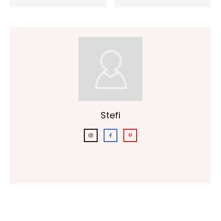
Stefi