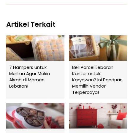
Artikel Terkait
7 Hampers untuk
Beli Parcel Lebaran
Mertua Agar Makin
Kantor untuk
Akrab di Momen
Karyawan? Ini Panduan
Lebaran!
Memilih Vendor
Terpercaya!