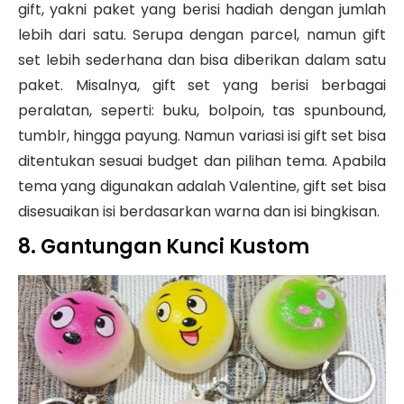
gift, yakni paket yang berisi hadiah dengan jumlah
lebih dari satu. Serupa dengan parcel, namun gift
set lebih sederhana dan bisa diberikan dalam satu
paket. Misalnya, gift set yang berisi berbagai
peralatan, seperti: buku, bolpoin, tas spunbound,
tumblr, hingga payung. Namun variasi isi gift set bisa
ditentukan sesuai budget dan pilihan tema. Apabila
tema yang digunakan adalah Valentine, gift set bisa
disesuaikan isi berdasarkan warna dan isi bingkisan.
8. Gantungan Kunci Kustom