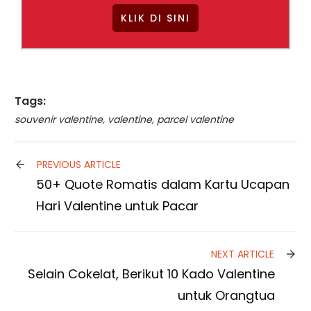
KLIK DI SINI
Tags:
souvenir valentine
,
valentine
,
parcel valentine
PREVIOUS ARTICLE
50+ Quote Romatis dalam Kartu Ucapan
Hari Valentine untuk Pacar
NEXT ARTICLE
Selain Cokelat, Berikut 10 Kado Valentine
untuk Orangtua