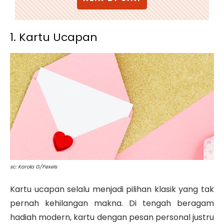
1. Kartu Ucapan
sc: Karola G/Pexels
Kartu ucapan selalu menjadi pilihan klasik yang tak
pernah kehilangan makna. Di tengah beragam
hadiah modern, kartu dengan pesan personal justru