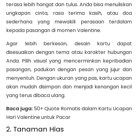
terasa lebih hangat dan tulus. Anda bisa menuliskan
ungkapan cinta, rasa terima kasih, atau doa
sederhana yang mewakili perasaan terdalam
kepada pasangan di momen Valentine.
Agar lebih berkesan, desain kartu dapat
disesuaikan dengan tema atau karakter hubungan
Anda. Pilih visual yang mencerminkan kepribadian
pasangan, padukan dengan pesan yang jujur dan
menyentuh. Dengan ukuran yang pas, kartu ucapan
akan mudah disimpan dan menjadi kenangan kecil
yang terus dibaca ulang.
Baca juga:
50+ Quote Romatis dalam Kartu Ucapan
Hari Valentine untuk Pacar
2. Tanaman Hias