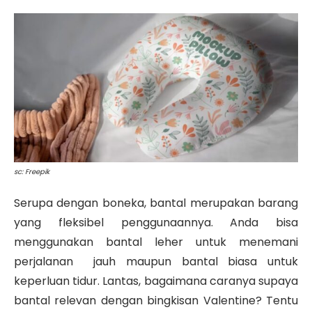
sc: Freepik
Serupa dengan boneka, bantal merupakan barang
yang fleksibel penggunaannya. Anda bisa
menggunakan bantal leher untuk menemani
perjalanan jauh maupun bantal biasa untuk
keperluan tidur. Lantas, bagaimana caranya supaya
bantal relevan dengan bingkisan Valentine? Tentu