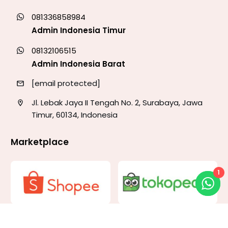
081336858984
Admin Indonesia Timur
08132106515
Admin Indonesia Barat
[email protected]
Jl. Lebak Jaya II Tengah No. 2, Surabaya, Jawa
Timur, 60134, Indonesia
Marketplace
1