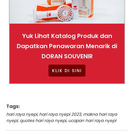
Yuk Lihat Katalog Produk dan
Dapatkan Penawaran Menarik di
DORAN SOUVENIR
KLIK DI SINI
Tags:
hari raya nyepi
,
hari raya nyepi 2023
,
makna hari raya
nyepi
,
quotes hari raya nyepi
,
ucapan hari raya nyepi