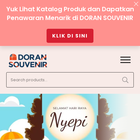
Yuk Lihat Katalog Produk dan Dapatkan
Penawaran Menarik di DORAN SOUVENIR
KLIK DI SINI
Search
for: