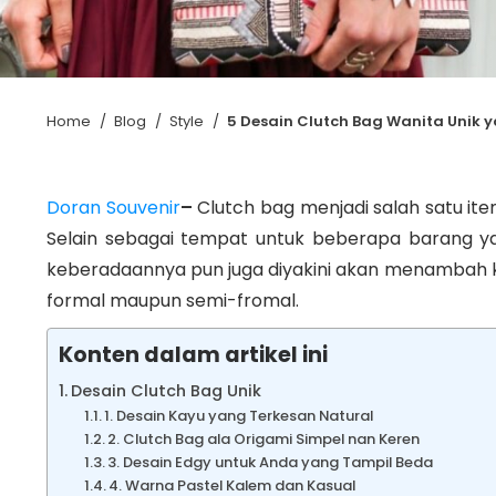
Home
/
Blog
/
Style
/
5 Desain Clutch Bag Wanita Unik 
Doran Souvenir
–
Clutch bag menjadi salah satu ite
Selain sebagai tempat untuk beberapa barang ya
keberadaannya pun juga diyakini akan menambah k
formal maupun semi-fromal.
Konten dalam artikel ini
Desain Clutch Bag Unik
1. Desain Kayu yang Terkesan Natural
2. Clutch Bag ala Origami Simpel nan Keren
3. Desain Edgy untuk Anda yang Tampil Beda
4. Warna Pastel Kalem dan Kasual