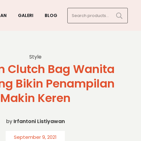
Search
GAN
GALERI
BLOG
for:
Style
n Clutch Bag Wanita
ng Bikin Penampilan
Makin Keren
by
Irfantoni Listiyawan
September 9, 2021