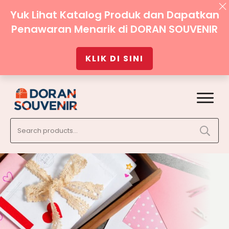
Yuk Lihat Katalog Produk dan Dapatkan
Penawaran Menarik di DORAN SOUVENIR
KLIK DI SINI
Search
for: