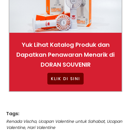
Yuk Lihat Katalog Produk dan
Dapatkan Penawaran Menarik di
DORAN SOUVENIR
KLIK DI SINI
Tags:
Renada Vischa
,
Ucapan Valentine untuk Sahabat
,
Ucapan
Valentine
,
Hari Valentine