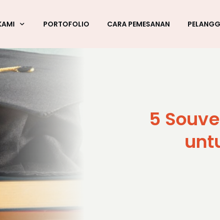
KAMI
PORTOFOLIO
CARA PEMESANAN
PELANG
5 Souve
unt