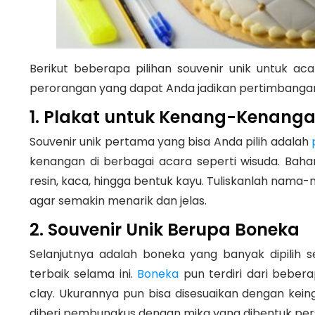
Berikut beberapa pilihan souvenir unik untuk aca
perorangan yang dapat Anda jadikan pertimbanga
1. Plakat untuk Kenang-Kenang
Souvenir unik pertama yang bisa Anda pilih adalah
kenangan di berbagai acara seperti wisuda. Bahann
resin, kaca, hingga bentuk kayu. Tuliskanlah nama-
agar semakin menarik dan jelas.
2. Souvenir Unik Berupa Boneka
Selanjutnya adalah boneka yang banyak dipilih
terbaik selama ini.
Boneka
pun terdiri dari beber
clay. Ukurannya pun bisa disesuaikan dengan kei
diberi pembungkus dengan mika yang dibentuk pers