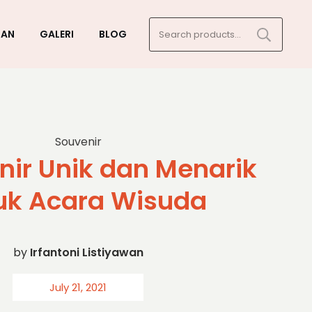
Search
GAN
GALERI
BLOG
for:
Souvenir
nir Unik dan Menarik
uk Acara Wisuda
by
Irfantoni Listiyawan
July 21, 2021