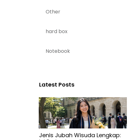
Other
hard box
Notebook
Latest Posts
Jenis Jubah Wisuda Lengkap: