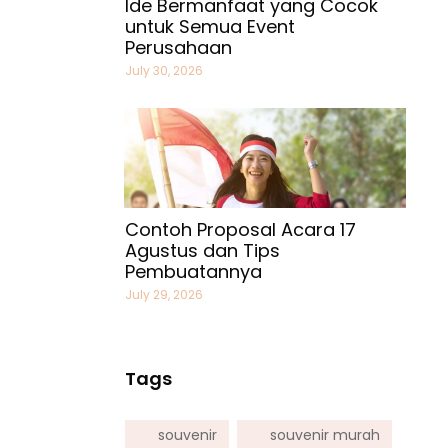
Ide Bermanfaat yang Cocok
untuk Semua Event
Perusahaan
July 30, 2026
Contoh Proposal Acara 17
Agustus dan Tips
Pembuatannya
July 29, 2026
Tags
souvenir
souvenir murah