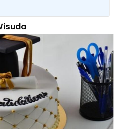
Wisuda