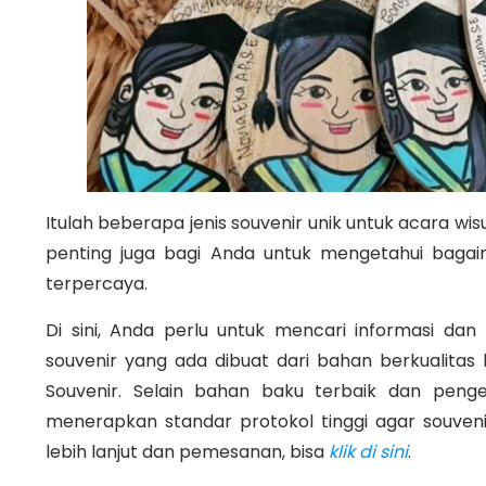
Itulah beberapa jenis souvenir unik untuk acara wisu
penting juga bagi Anda untuk mengetahui baga
terpercaya.
Di sini, Anda perlu untuk mencari informasi dan
souvenir yang ada dibuat dari bahan berkualitas
Souvenir. Selain bahan baku terbaik dan penger
menerapkan standar protokol tinggi agar souven
lebih lanjut dan pemesanan, bisa
klik di sini
.