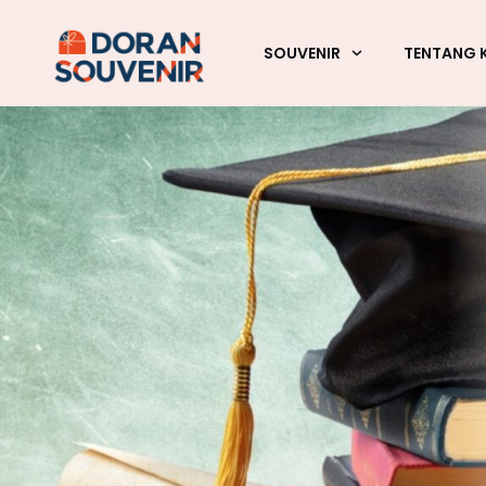
SOUVENIR
TENTANG 