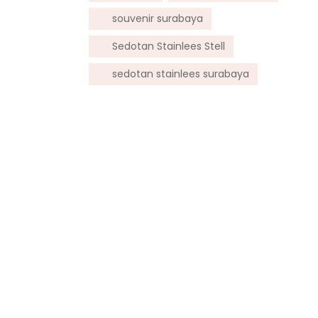
souvenir surabaya
Sedotan Stainlees Stell
sedotan stainlees surabaya