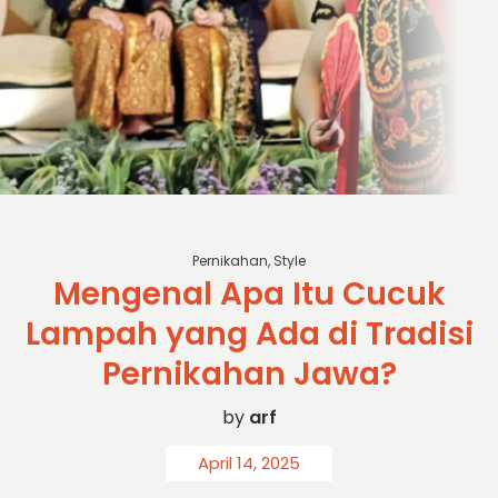
sc: jawa pos
Pernikahan
,
Style
Mengenal Apa Itu Cucuk
Lampah yang Ada di Tradisi
Pernikahan Jawa?
by
arf
April 14, 2025