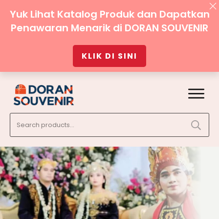
Yuk Lihat Katalog Produk dan Dapatkan
Penawaran Menarik di DORAN SOUVENIR
KLIK DI SINI
Search
for: