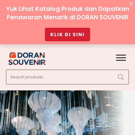
Yuk Lihat Katalog Produk dan Dapatkan
Penawaran Menarik di DORAN SOUVENIR
KLIK DI SINI
Search
for: