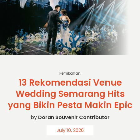
instagram.com/macballroom
Pernikahan
13 Rekomendasi Venue
Wedding Semarang Hits
yang Bikin Pesta Makin Epic
by
Doran Souvenir Contributor
July 10, 2026