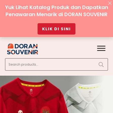
Yuk Lihat Katalog Produk dan Dapatkan
Penawaran Menarik di DORAN SOUVENIR
KLIK DI SINI
Search
for: