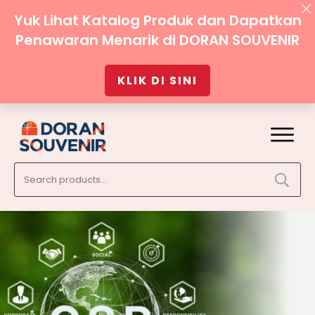
Yuk Lihat Katalog Produk dan Dapatkan
Penawaran Menarik di DORAN SOUVENIR
KLIK DI SINI
Search
for: