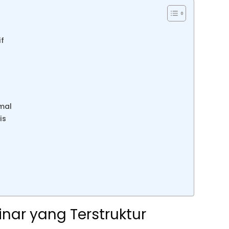
f
mal
is
ar yang Terstruktur