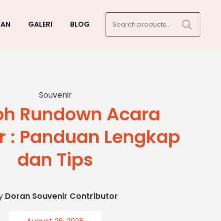
Search
GAN
GALERI
BLOG
for:
Souvenir
oh Rundown Acara
r : Panduan Lengkap
dan Tips
y
Doran Souvenir Contributor
August 26, 2025