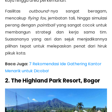
kayu hingga area perkemahan
.
Fasilitas
outbound
-nya sangat beragam,
mencakup
flying fox
, jembatan tali, hingga simulasi
perang dengan
paintball
yang sangat cocok untuk
membangun strategi dan kerja sama tim
.
Suasananya yang asri dan sejuk menjadikannya
pilihan tepat untuk melepaskan penat dari hiruk
pikuk kota.
Baca Juga:
7 Rekomendasi Ide Gathering Kantor
Menarik untuk Dicoba!
2. The Highland Park Resort, Bogor