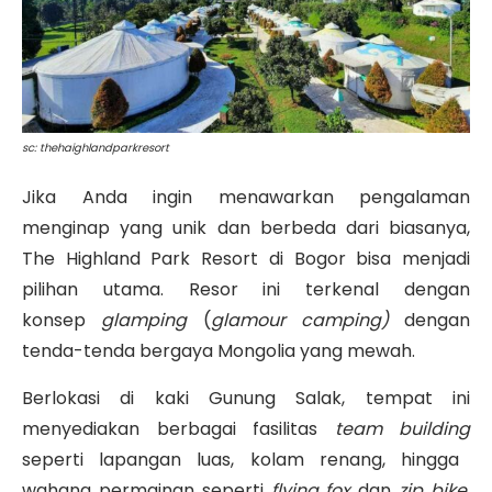
sc: thehaighlandparkresort
Jika Anda ingin menawarkan pengalaman
menginap yang unik dan berbeda dari biasanya,
The Highland Park Resort di Bogor bisa menjadi
pilihan utama
.
Resor ini terkenal dengan
konsep
glamping
(
glamour camping)
dengan
tenda-tenda bergaya Mongolia yang mewah
.
Berlokasi di kaki Gunung Salak, tempat ini
menyediakan berbagai fasilitas
team building
seperti lapangan luas, kolam renang, hingga
wahana permainan seperti
flying fox
dan
zip bike
.