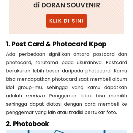
di DORAN SOUVENIR
KLIK DI SINI
1. Post Card & Photocard Kpop
Ada perbedaan signifikan antara postcard dan
photocard, terutama pada ukurannya. Postcard
berukuran lebih besar daripada photocard. Kamu
bisa mendapatkan photocard saat membeli album
idol group-mu, sehingga yang kamu dapatkan
adalah
random
. Penggemar tidak bisa memilih
sehingga dapat diatasi dengan cara membeli ke
penggemar yang lain atau tradisi bertukar foto.
2. Photobook