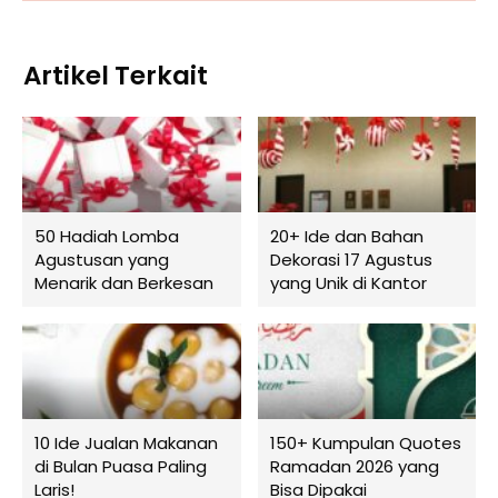
Artikel Terkait
50 Hadiah Lomba
20+ Ide dan Bahan
Agustusan yang
Dekorasi 17 Agustus
Menarik dan Berkesan
yang Unik di Kantor
10 Ide Jualan Makanan
150+ Kumpulan Quotes
di Bulan Puasa Paling
Ramadan 2026 yang
Laris!
Bisa Dipakai