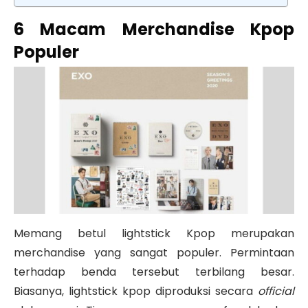
6 Macam Merchandise Kpop
Populer
Memang betul lightstick Kpop merupakan
merchandise yang sangat populer. Permintaan
terhadap benda tersebut terbilang besar.
Biasanya, lightstick kpop diproduksi secara
official