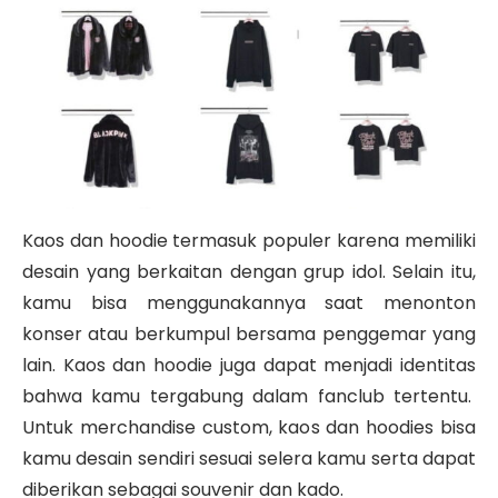
Kaos dan hoodie termasuk populer karena memiliki
desain yang berkaitan dengan grup idol. Selain itu,
kamu bisa menggunakannya saat menonton
konser atau berkumpul bersama penggemar yang
lain. Kaos dan hoodie juga dapat menjadi identitas
bahwa kamu tergabung dalam fanclub tertentu.
Untuk merchandise custom, kaos dan hoodies bisa
kamu desain sendiri sesuai selera kamu serta dapat
diberikan sebagai souvenir dan kado.