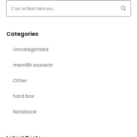
Categories
Uncategorized
memilih souvenir
Other
hard box
Notebook