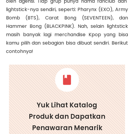
oleh agensi. Tiap grup punya nama fanclub dan
lightstick-nya sendiri, seperti: Pharynx (EXO), Army
Bomb (BTS), Carat Bong (SEVENTEEN), dan
Hammer Bong (BLACKPINK). Nah, selain lightstick
masih banyak lagi merchandise Kpop yang bisa
kamu pilih dan sebagian bisa dibuat sendiri. Berikut
contohnya!
Yuk Lihat Katalog
Produk dan Dapatkan
Penawaran Menarik