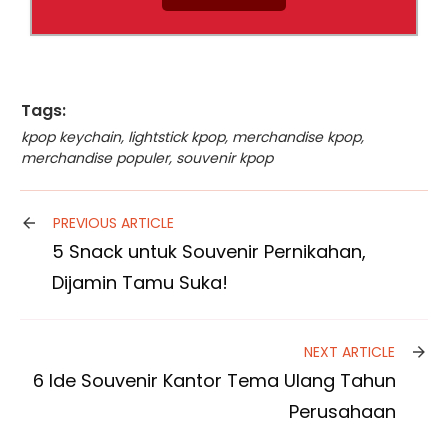
Tags:
kpop keychain
,
lightstick kpop
,
merchandise kpop
,
merchandise populer
,
souvenir kpop
PREVIOUS ARTICLE
5 Snack untuk Souvenir Pernikahan,
Dijamin Tamu Suka!
NEXT ARTICLE
6 Ide Souvenir Kantor Tema Ulang Tahun
Perusahaan