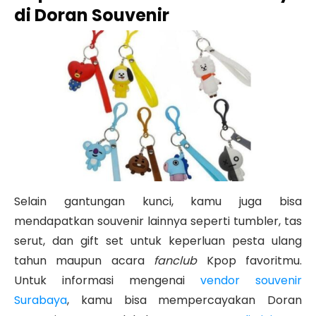
di Doran Souvenir
Selain gantungan kunci, kamu juga bisa
mendapatkan souvenir lainnya seperti tumbler, tas
serut, dan gift set untuk keperluan pesta ulang
tahun maupun acara
fanclub
Kpop favoritmu.
Untuk informasi mengenai
vendor souvenir
Surabaya
, kamu bisa mempercayakan Doran