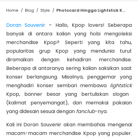
Home
/
Blog
/
Style
/
Photocard Hingga Lightstick Kpop, Mana Merchandise Favoritmu?
Doran Souvenir
– Hallo, Kpop lovers! Seberapa
banyak di antara kalian yang hobi mengoleksi
merchandise Kpop? Seperti yang kita tahu,
popularitas grup Kpop yang mendunia turut
diramaikan dengan kehadiran merchandise.
Beberapa di antaranya sering kalian saksikan saat
konser berlangsung. Misalnya, penggemar yang
menghadiri konser sembari membawa
lightstick
Kpop, banner besar yang bertuliskan slogan
(kalimat penyemangat), dan memakai pakaian
yang didesain sesuai dengan
fanclub
-nya.
Kali ini Doran Souvenir akan membahas mengenai
macam-macam merchandise Kpop yang populer.