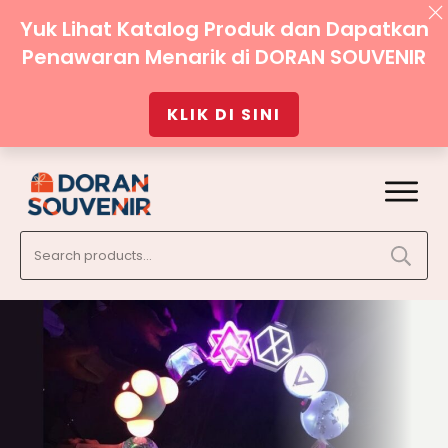
Yuk Lihat Katalog Produk dan Dapatkan
Penawaran Menarik di DORAN SOUVENIR
KLIK DI SINI
Search
for: