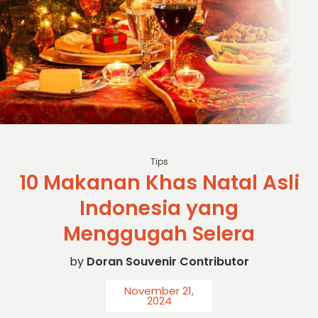
Sc: iStock
Tips
10 Makanan Khas Natal Asli
Indonesia yang
Menggugah Selera
by
Doran Souvenir Contributor
November 21,
2024