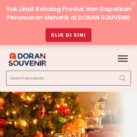
Yuk Lihat Katalog Produk dan Dapatkan
Penawaran Menarik di DORAN SOUVENIR
KLIK DI SINI
Search
for: