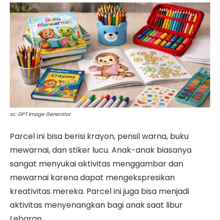
sc: GPT Image Generator
Parcel ini bisa berisi krayon, pensil warna, buku
mewarnai, dan stiker lucu. Anak-anak biasanya
sangat menyukai aktivitas menggambar dan
mewarnai karena dapat mengekspresikan
kreativitas mereka. Parcel ini juga bisa menjadi
aktivitas menyenangkan bagi anak saat libur
Lebaran.