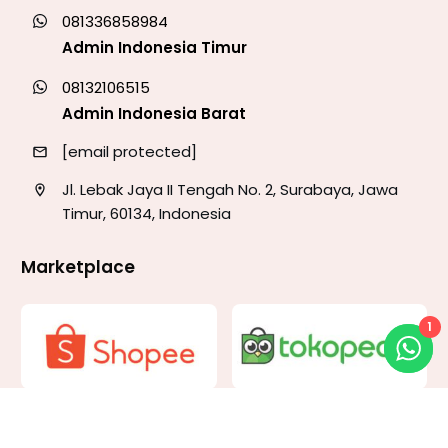
081336858984
Admin Indonesia Timur
08132106515
Admin Indonesia Barat
[email protected]
Jl. Lebak Jaya II Tengah No. 2, Surabaya, Jawa
Timur, 60134, Indonesia
Marketplace
1
Download Katalog