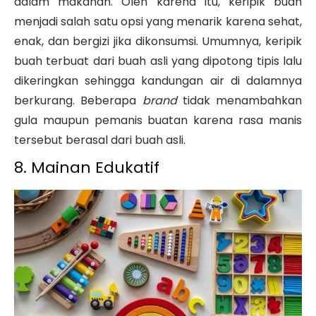
dalam makanan. Oleh karena itu, keripik buah
menjadi salah satu opsi yang menarik karena sehat,
enak, dan bergizi jika dikonsumsi. Umumnya, keripik
buah terbuat dari buah asli yang dipotong tipis lalu
dikeringkan sehingga kandungan air di dalamnya
berkurang. Beberapa
brand
tidak menambahkan
gula maupun pemanis buatan karena rasa manis
tersebut berasal dari buah asli.
8. Mainan Edukatif