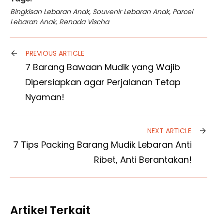
Bingkisan Lebaran Anak
,
Souvenir Lebaran Anak
,
Parcel
Lebaran Anak
,
Renada Vischa
PREVIOUS ARTICLE
7 Barang Bawaan Mudik yang Wajib
Dipersiapkan agar Perjalanan Tetap
Nyaman!
NEXT ARTICLE
7 Tips Packing Barang Mudik Lebaran Anti
Ribet, Anti Berantakan!
Artikel Terkait