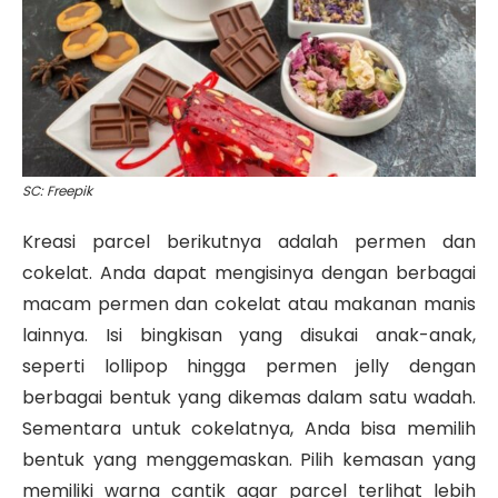
SC: Freepik
Kreasi parcel berikutnya adalah permen dan
cokelat. Anda dapat mengisinya dengan berbagai
macam permen dan cokelat atau makanan manis
lainnya. Isi bingkisan yang disukai anak-anak,
seperti lollipop hingga permen jelly dengan
berbagai bentuk yang dikemas dalam satu wadah.
Sementara untuk cokelatnya, Anda bisa memilih
bentuk yang menggemaskan. Pilih kemasan yang
memiliki warna cantik agar parcel terlihat lebih