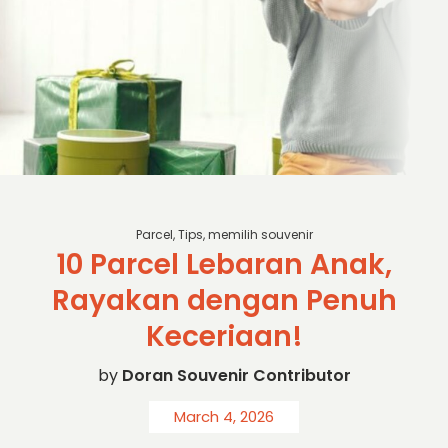
SC: Freepik
Parcel
,
Tips
,
memilih souvenir
10 Parcel Lebaran Anak,
Rayakan dengan Penuh
Keceriaan!
by
Doran Souvenir Contributor
March 4, 2026