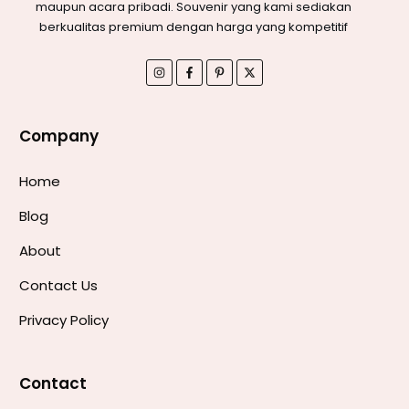
maupun acara pribadi. Souvenir yang kami sediakan
berkualitas premium dengan harga yang kompetitif
Company
Home
Blog
About
Contact Us
Privacy Policy
Contact