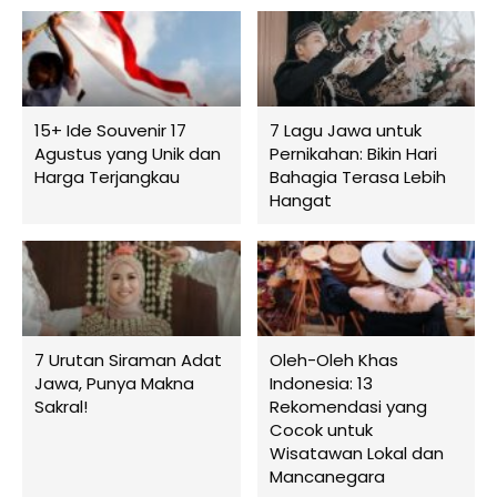
15+ Ide Souvenir 17
7 Lagu Jawa untuk
Agustus yang Unik dan
Pernikahan: Bikin Hari
Harga Terjangkau
Bahagia Terasa Lebih
Hangat
7 Urutan Siraman Adat
Oleh-Oleh Khas
Jawa, Punya Makna
Indonesia: 13
Sakral!
Rekomendasi yang
Cocok untuk
Wisatawan Lokal dan
Mancanegara